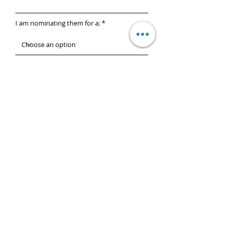
I am nominating them for a:
Tell us a little about yourself and
nominee (diagnosis, in treatment,
finished treatment, contacting for a
friend, etc..)
Submit