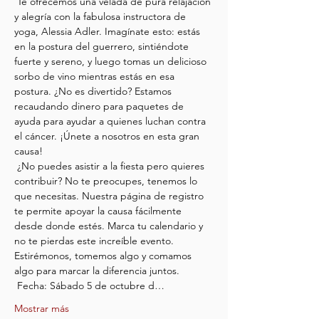
 Te ofrecemos una velada de pura relajación 
y alegría con la fabulosa instructora de 
yoga, Alessia Adler. Imagínate esto: estás 
en la postura del guerrero, sintiéndote 
fuerte y sereno, y luego tomas un delicioso 
sorbo de vino mientras estás en esa 
postura. ¿No es divertido? Estamos 
recaudando dinero para paquetes de 
ayuda para ayudar a quienes luchan contra 
el cáncer. ¡Únete a nosotros en esta gran 
causa!
 ¿No puedes asistir a la fiesta pero quieres 
contribuir? No te preocupes, tenemos lo 
que necesitas. Nuestra página de registro 
te permite apoyar la causa fácilmente 
desde donde estés. Marca tu calendario y 
no te pierdas este increíble evento. 
Estirémonos, tomemos algo y comamos 
algo para marcar la diferencia juntos.
 Fecha: Sábado 5 de octubre d…
Mostrar más