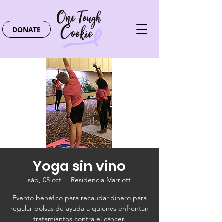
DONATE
Yoga sin vino
sáb, 05 oct
  |  
Residencia Marriott
Evento benéfico para recaudar dinero para
regalar bolsas de ayuda a quienes enfrentan
tratamientos contra el cáncer.