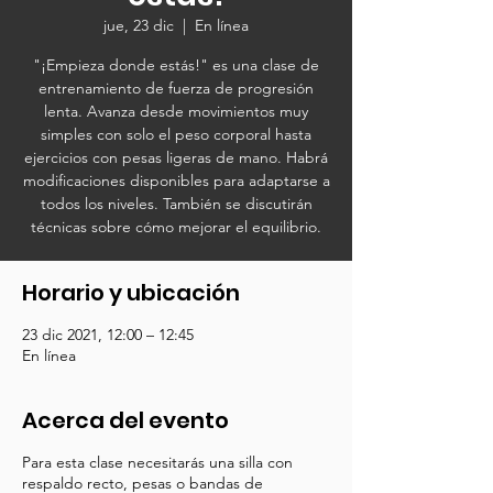
jue, 23 dic
  |  
En línea
"¡Empieza donde estás!" es una clase de
entrenamiento de fuerza de progresión
lenta. Avanza desde movimientos muy
simples con solo el peso corporal hasta
ejercicios con pesas ligeras de mano. Habrá
modificaciones disponibles para adaptarse a
todos los niveles. También se discutirán
técnicas sobre cómo mejorar el equilibrio.
Horario y ubicación
23 dic 2021, 12:00 – 12:45
En línea
Acerca del evento
Para esta clase necesitarás una silla con
respaldo recto, pesas o bandas de