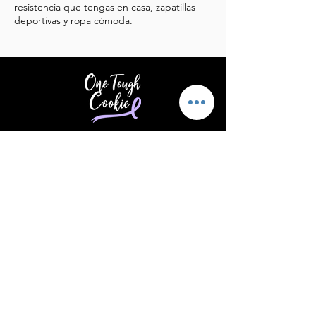
resistencia que tengas en casa, zapatillas
deportivas y ropa cómoda.
Brindar apoyo y aliento a quienes
padecen cáncer.
Correo electrónico
:
info@supportonetoughcookie.com
Teléfono
:
(203) 539-1576
Ubicación:
Stamford, CT