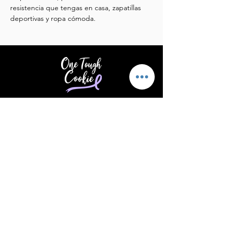
resistencia que tengas en casa, zapatillas 
deportivas y ropa cómoda.
Brindar apoyo y aliento a quienes
padecen cáncer.
Correo electrónico
:
info@supportonetoughcookie.com
Teléfono
:
(203) 539-1576
Ubicación:
Stamford, CT