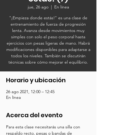
jue, 26 ago
  |  
En línea
"¡Empieza donde estás!" es una clase de
entrenamiento de fuerza de progresión
lenta. Avanza desde movimientos muy
simples con solo el peso corporal hasta
ejercicios con pesas ligeras de mano. Habrá
modificaciones disponibles para adaptarse a
todos los niveles. También se discutirán
técnicas sobre cómo mejorar el equilibrio.
Horario y ubicación
26 ago 2021, 12:00 – 12:45
En línea
Acerca del evento
Para esta clase necesitarás una silla con 
respaldo recto, pesas o bandas de 