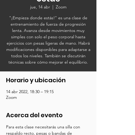
jue, 14 abr
  |  
Zoom
"¡Empieza donde estás!" es una clase de
entrenamiento de fuerza de progresión
lenta. Avanza desde movimientos muy
simples con solo el peso corporal hasta
ejercicios con pesas ligeras de mano. Habrá
modificaciones disponibles para adaptarse a
todos los niveles. También se discutirán
técnicas sobre cómo mejorar el equilibrio.
Horario y ubicación
14 abr 2022, 18:30 – 19:15
Zoom
Acerca del evento
Para esta clase necesitarás una silla con 
respaldo recto, pesas o bandas de 