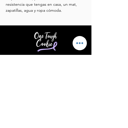
resistencia que tengas en casa, un mat, 
zapatillas, agua y ropa cómoda.
Brindar apoyo y aliento a quienes
padecen cáncer.
Correo electrónico
:
info@supportonetoughcookie.com
Teléfono
:
(203) 539-1576
Ubicación:
Stamford, CT