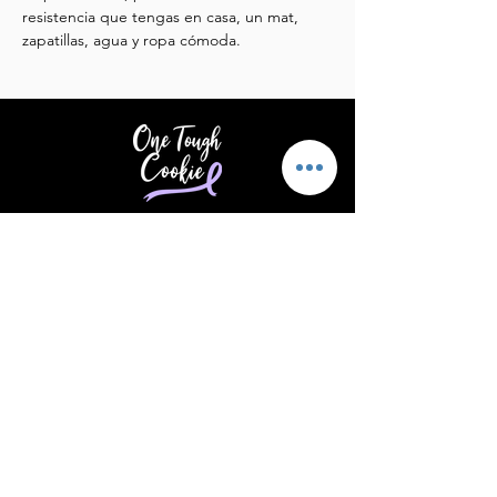
resistencia que tengas en casa, un mat, 
zapatillas, agua y ropa cómoda.
Brindar apoyo y aliento a quienes
padecen cáncer.
Correo electrónico
:
info@supportonetoughcookie.com
Teléfono
:
(203) 539-1576
Ubicación:
Stamford, CT