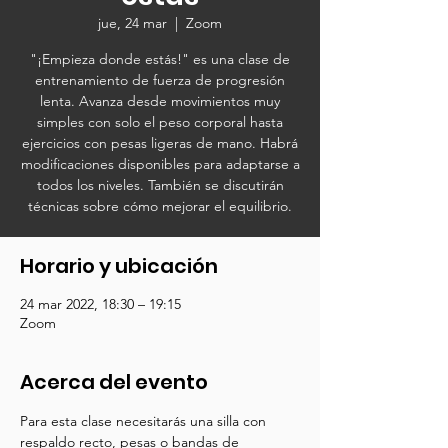
jue, 24 mar
  |  
Zoom
"¡Empieza donde estás!" es una clase de
entrenamiento de fuerza de progresión
lenta. Avanza desde movimientos muy
simples con solo el peso corporal hasta
ejercicios con pesas ligeras de mano. Habrá
modificaciones disponibles para adaptarse a
todos los niveles. También se discutirán
técnicas sobre cómo mejorar el equilibrio.
Horario y ubicación
24 mar 2022, 18:30 – 19:15
Zoom
Acerca del evento
Para esta clase necesitarás una silla con 
respaldo recto, pesas o bandas de 