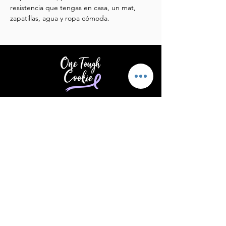
resistencia que tengas en casa, un mat, 
zapatillas, agua y ropa cómoda.
Brindar apoyo y aliento a quienes
padecen cáncer.
Correo electrónico
:
info@supportonetoughcookie.com
Teléfono
:
(203) 539-1576
Ubicación:
Stamford, CT