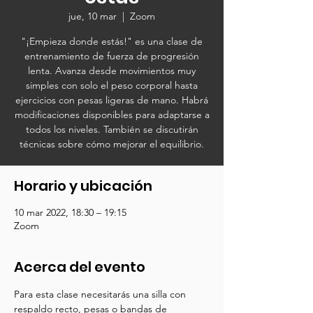
jue, 10 mar
  |  
Zoom
"¡Empieza donde estás!" es una clase de
entrenamiento de fuerza de progresión
lenta. Avanza desde movimientos muy
simples con solo el peso corporal hasta
ejercicios con pesas ligeras de mano. Habrá
modificaciones disponibles para adaptarse a
todos los niveles. También se discutirán
técnicas sobre cómo mejorar el equilibrio.
Horario y ubicación
10 mar 2022, 18:30 – 19:15
Zoom
Acerca del evento
Para esta clase necesitarás una silla con 
respaldo recto, pesas o bandas de 