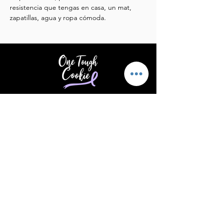
resistencia que tengas en casa, un mat, 
zapatillas, agua y ropa cómoda.
Brindar apoyo y aliento a quienes
padecen cáncer.
Correo electrónico
:
info@supportonetoughcookie.com
Teléfono
:
(203) 539-1576
Ubicación:
Stamford, CT