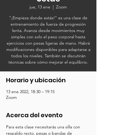
jue, 13 ene
  |  
Zoom
"¡Empieza donde estás!" es una clase de
entrenamiento de fuerza de progresión
lenta. Avanza desde movimientos muy
simples con solo el peso corporal hasta
ejercicios con pesas ligeras de mano. Habrá
modificaciones disponibles para adaptarse a
todos los niveles. También se discutirán
técnicas sobre cómo mejorar el equilibrio.
Horario y ubicación
13 ene 2022, 18:30 – 19:15
Zoom
Acerca del evento
Para esta clase necesitarás una silla con 
respaldo recto, pesas o bandas de 