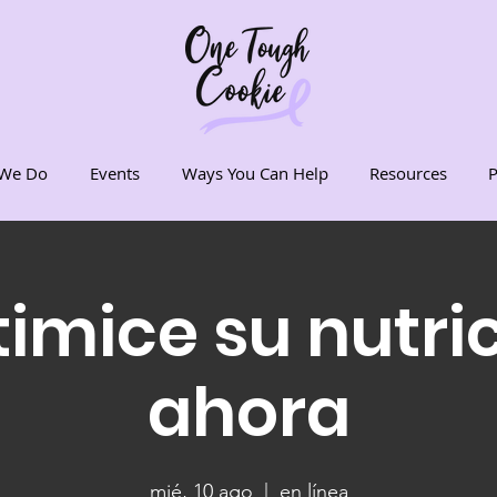
We Do
Events
Ways You Can Help
Resources
P
imice su nutri
ahora
mié, 10 ago
  |  
en línea