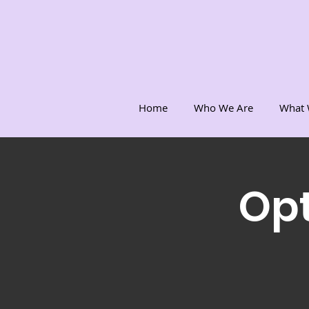
Home
Who We Are
What 
Opt