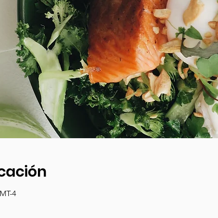
icación
GMT-4