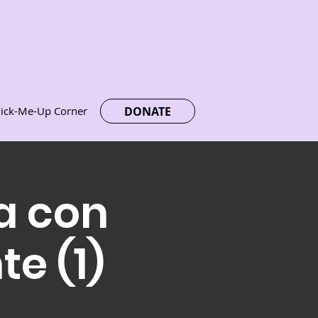
DONATE
ick-Me-Up Corner
a con
te (1)