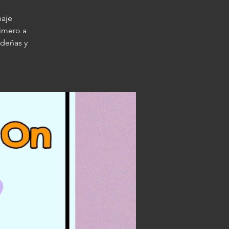
naje
rimero a
ideñas y