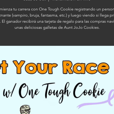
ienza tu carrera con One Tough Cookie registrando un perso
nante (vampiro, bruja, fantasma, etc.) y luego viendo si llega p
. El ganador recibirá una tarjeta de regalo para las compras nav
unas deliciosas galletas de Aunt JoJo Cookies.