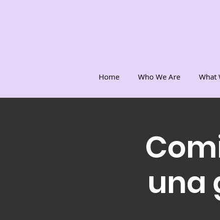
Home
Who We Are
What 
Comi
una g