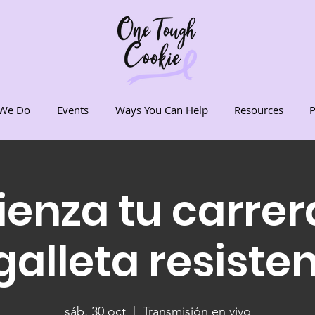
We Do
Events
Ways You Can Help
Resources
P
enza tu carrer
alleta resisten
sáb, 30 oct
  |  
Transmisión en vivo