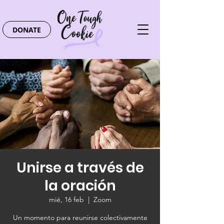
DONATE
Unirse a través de
la oración
mié, 16 feb
  |  
Zoom
Un momento para reunirse colectivamente