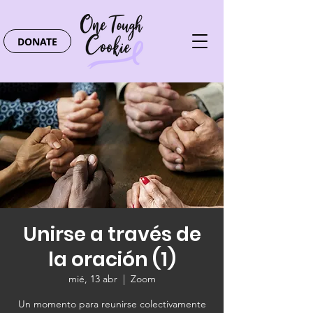
DONATE
Unirse a través de
la oración (1)
mié, 13 abr
  |  
Zoom
Un momento para reunirse colectivamente