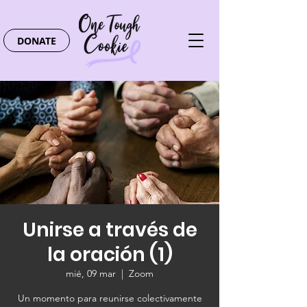
DONATE
Unirse a través de
la oración (1)
mié, 09 mar
  |  
Zoom
Un momento para reunirse colectivamente